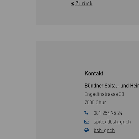
Zurück
Kontakt
Bündner Spital- und Hei
Engadinstrasse 33
7000 Chur
081 254 75 24
spitex@bsh-gr.ch
bsh-gr.ch