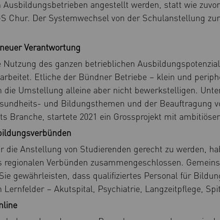
n Ausbildungsbetrieben angestellt werden, statt wie zuv
S Chur. Der Systemwechsel von der Schulanstellung zur 
 neuer Verantwortung
ie Nutzung des ganzen betrieblichen Ausbildungspotenzia
beitet. Etliche der Bündner Betriebe – klein und periph
en die Umstellung alleine aber nicht bewerkstelligen. Unt
esundheits- und Bildungsthemen und der Beauftragung v
ekts Branche, startete 2021 ein Grossprojekt mit ambitiöse
sbildungsverbünden
 die Anstellung von Studierenden gerecht zu werden, hab
hs regionalen Verbünden zusammengeschlossen. Gemeins
Sie gewährleisten, dass qualifiziertes Personal für Bild
n Lernfelder – Akutspital, Psychiatrie, Langzeitpflege, Spi
nline