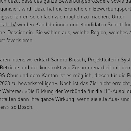
uch dazu, dass das ganze Bewerbungsprozedere sowie da
ganisiert wird. Dazu hat die Branche ein Bewerbungsport
ngsverfahren so einfach wie möglich zu machen. Unter
tal.ch/
werden Kandidatinnen und Kandidaten Schritt für 
ine-Dossier ein. Sie wählen aus, welche Region, welches 
rt favorisieren.
ren intensiv», erklärt Sandra Brosch, Projektleiterin S
etriebe und der konstruktiven Zusammenarbeit mit de
S Chur und dem Kanton ist es möglich, diesen für die P
3 zu bewerkstelligen». Noch ist das Ziel nicht erreicht, 
 Weiteres: «Die Bildung der Verbünde für die HF-Ausbild
tfalten dann ihre ganze Wirkung, wenn sie alle Aus- und
en», so Bosch.